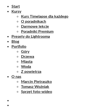
Start
Kursy
Kurs Timelapse dla każdego
O poradnikach
Darmowe lekcje
Poradniki Premium
Presety do Lightrooma
Blog
Portfolio
Góry
Drzewa
Miasta
Woda
Z powietrza
O nas
Marcin Pietraszko
Tomasz Woźniak
Sprzęt foto-wideo