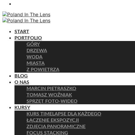
START
PORTFOLIO
GÓRY
DRZEWA
WODA
MIASTA
Z POWIETRZA
BLOG
O NAS
MARCIN PIETRASZKO
TOMASZ WOŹNIAK
SPRZĘT FOTO-WIDEO
KURSY
KURS TIMELAPSE DLA KAŻDEGO
ŁĄCZENIE EKSPOZYCJI
ZDJĘCIA PANORAMICZNE
FOCUS STACKING